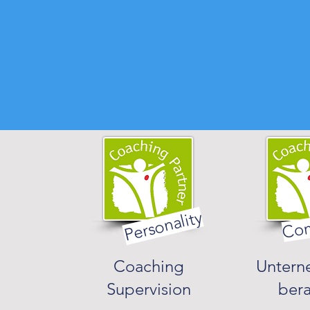
Personality
Com
Coaching
Untern
Supervision
ber