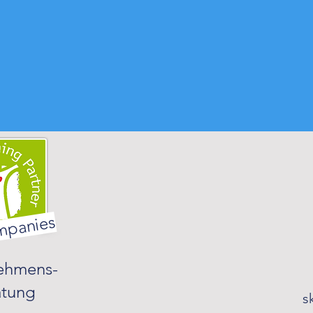
panies
ehmens-
atung
s