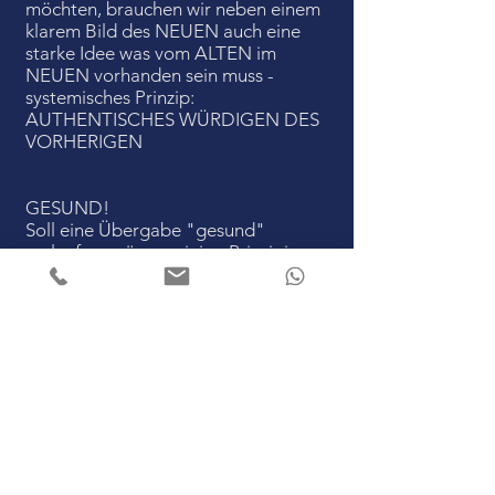
möchten, brauchen wir neben einem
klarem Bild des NEUEN auch eine
starke Idee was vom ALTEN im
NEUEN vorhanden sein muss -
systemisches Prinzip:
AUTHENTISCHES WÜRDIGEN DES
VORHERIGEN
GESUND!
Soll eine Übergabe "gesund"
verlaufen, müssen einige Prinzipien
beachtet werden, und im besten Fall
wird ausreichend im Voraus geplant.
Sollte es, aus welchem Grund auch
immer, schnell gehen müssen, ist es
umso wichtiger die Einhaltung
systemischer Leitprinzipien zu
forcieren. Schnellschüsse können
über kurz oder lang teuer werden.
Mehr dazu, und weitere Themen: