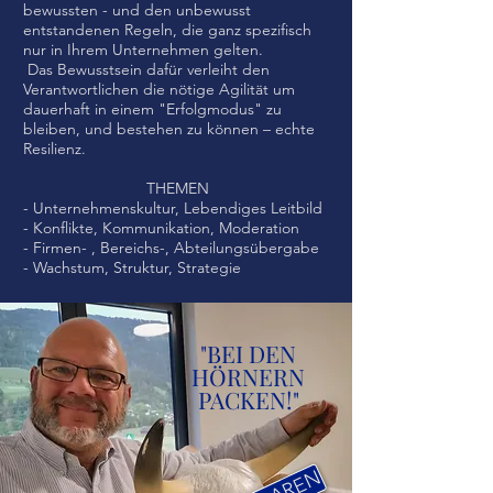
bewussten - und den unbewusst
entstandenen Regeln, die ganz spezifisch
nur in Ihrem Unternehmen gelten.
Das Bewusstsein dafür verleiht den
Verantwortlichen die nötige Agilität um
dauerhaft in einem "Erfolgmodus" zu
bleiben, und bestehen zu können – echte
Resilienz.
THEMEN
- Unternehmenskultur, Lebendiges Leitbild
- Konflikte, Kommunikation, Moderation
- Firmen- , Bereichs-, Abteilungsübergabe
- Wachstum, Struktur, Strategie
"BEI DEN
HÖRNERN
PACKEN!"